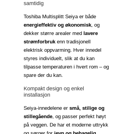
samtidig
Toshiba Multisplitt Seiya er både
energieffektiv og økonomisk
, og
dekker større arealer med
lavere
strømforbruk
enn tradisjonell
elektrisk oppvarming. Hver innedel
styres individuelt, slik at du kan
tilpasse temperaturen i hvert rom – og
spare der du kan.
Kompakt design og enkel
installasjon
Seiya-innedelene er
små, stilige og
stillegående
, og passer perfekt høyt
på veggen. De har et moderne uttrykk
og sørger for
jevn og behagelig